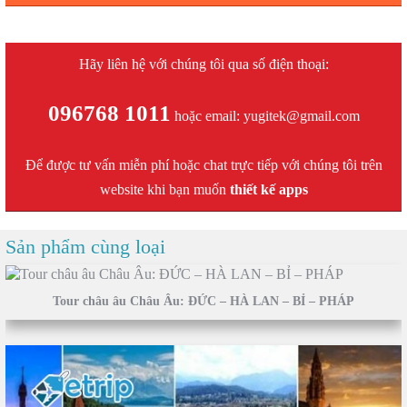
Hãy liên hệ với chúng tôi qua số điện thoại:
096768 1011
hoặc email: yugitek@gmail.com
Để được tư vấn miễn phí hoặc chat trực tiếp với chúng tôi trên
website khi bạn muốn
thiết kế apps
Sản phẩm cùng loại
Tour châu âu Châu Âu: ĐỨC – HÀ LAN – BỈ – PHÁP