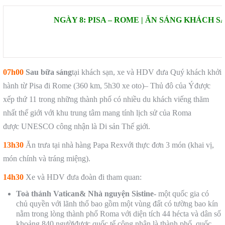
NGÀY 8: PISA – ROME | ĂN SÁNG KHÁCH 
07h00
Sau bữa sáng
tại khách sạn, xe và HDV đưa Quý khách khởi
hành từ Pisa đi Rome (360 km, 5h30 xe oto)– Thủ đô của Ýđược
xếp thứ 11 trong những thành phố có nhiều du khách viếng thăm
nhất thế giới với khu trung tâm mang tính lịch sử của Roma
được UNESCO công nhận là Di sản Thế giới.
13h30
Ăn trưa tại nhà hàng Papa Rexvới thực đơn 3 món (khai vị,
món chính và tráng miệng).
14h30
Xe và HDV đưa đoàn đi tham quan:
Toà thánh Vatican
& Nhà nguyện Sistine
-
một quốc gia có
chủ quyền với lãnh thổ bao gồm một vùng đất có tường bao kín
nằm trong lòng thành phố Roma với diện tích 44 hécta và dân số
khoảng 840 ngườiđược quốc tế công nhận là thành phố, quốc