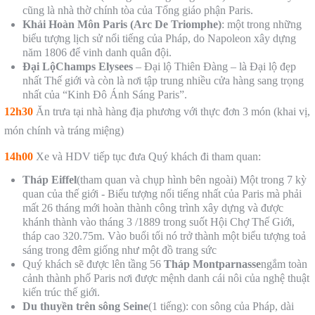
cũng là nhà thờ chính tòa của Tổng giáo phận Paris.
Khải Hoàn Môn Paris (Arc De Triomphe)
: một trong những
biểu tượng lịch sử nổi tiếng của Pháp, do Napoleon xây dựng
năm 1806 để vinh danh quân đội.
Đại LộChamps Elysees
– Đại lộ Thiên Đàng – là Đại lộ đẹp
nhất Thế giới và còn là nơi tập trung nhiều cửa hàng sang trọng
nhất của “Kinh Đô Ánh Sáng Paris”.
12h30
Ăn trưa tại nhà hàng địa phương với thực đơn 3 món (khai vị,
món chính và tráng miệng)
14h00
Xe và HDV tiếp tục đưa Quý khách đi tham quan:
Tháp Eiffel
(tham quan và chụp hình bên ngoài) Một trong 7 kỳ
quan của thế giới - Biểu tượng nổi tiếng nhất của Paris mà phải
mất 26 tháng mới hoàn thành công trình xây dựng và được
khánh thành vào tháng 3 /1889 trong suốt Hội Chợ Thế Giới,
tháp cao 320.75m. Vào buổi tối nó trở thành một biểu tượng toả
sáng trong đêm giống như một đồ trang sức
Quý khách sẽ được lên tầng 56
Tháp
Montparnasse
ngắm toàn
cảnh thành phố Paris nơi được mệnh danh cái nôi của nghệ thuật
kiến trúc thế giới.
Du thuyền trên sông Seine
(1 tiếng): con sông của Pháp, dài