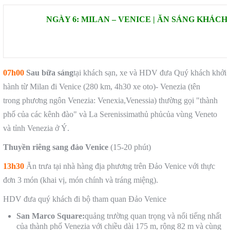
NGÀY 6: MILAN – VENICE | ĂN SÁNG KHÁCH
07h00
Sau bữa sáng
tại khách sạn, xe và HDV đưa Quý khách khởi
hành từ Milan đi Venice (280 km, 4h30 xe oto)- Venezia (tên
trong phương ngôn Venezia: Venexia,Venessia) thường gọi "thành
phố của các kênh đào" và La Serenissimathủ phủcủa vùng Veneto
và tỉnh Venezia ở Ý.
Thuyền riêng sang đảo Venice
(15-20 phút)
13h30
Ăn trưa tại nhà hàng địa phương trên Đảo Venice với thực
đơn 3 món (khai vị, món chính và tráng miệng).
HDV đưa quý khách đi bộ tham quan Đảo Venice
San Marco Square
:
quảng trường quan trọng và nổi tiếng nhất
của thành phố Venezia với chiều dài 175 m, rộng 82 m và cùng