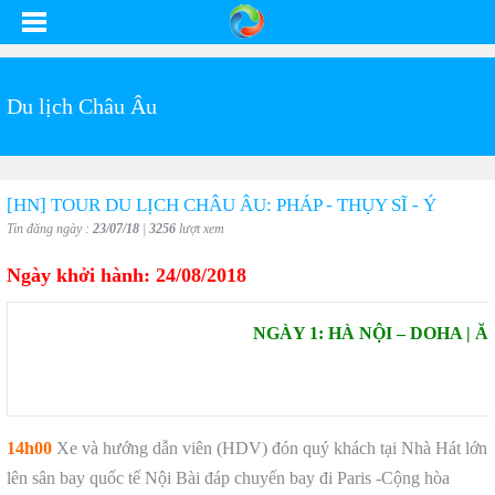
Du lịch Châu Âu
[HN] TOUR DU LỊCH CHÂU ÂU: PHÁP - THỤY SĨ - Ý
Tin đăng ngày :
23/07/18
|
3256
lượt xem
Ngày khởi hành: 24/08/2018
NGÀY 1: HÀ NỘI – DOHA | 
14h00
Xe và hướng dẫn viên (HDV) đón quý khách tại Nhà Hát lớn
lên sân bay quốc tế Nội Bài đáp chuyến bay đi Paris -Cộng hòa