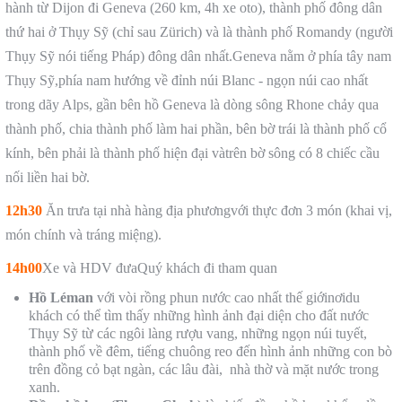
hành từ Dijon đi Geneva (260 km, 4h xe oto), thành phố đông dân
thứ hai ở Thụy Sỹ (chỉ sau Zürich) và là thành phố Romandy (người
Thụy Sỹ nói tiếng Pháp) đông dân nhất.Geneva nằm ở phía tây nam
Thụy Sỹ,phía nam hướng về đỉnh núi Blanc - ngọn núi cao nhất
trong dãy Alps, gần bên hồ Geneva là dòng sông Rhone chảy qua
thành phố, chia thành phố làm hai phần, bên bờ trái là thành phố cổ
kính, bên phải là thành phố hiện đại vàtrên bờ sông có 8 chiếc cầu
nối liền hai bờ.
12h30
Ăn trưa tại nhà hàng địa phươngvới thực đơn 3 món (khai vị,
món chính và tráng miệng).
14h00
Xe và HDV đưaQuý khách đi tham quan
Hồ Léman
với vòi rồng phun nước cao nhất thế giớinơidu
khách có thể tìm thấy những hình ảnh đại diện cho đất nước
Thụy Sỹ từ các ngôi làng rượu vang, những ngọn núi tuyết,
thành phố về đêm, tiếng chuông reo đến hình ảnh những con bò
trên đồng cỏ bạt ngàn, các lâu đài, nhà thờ và mặt nước trong
xanh.