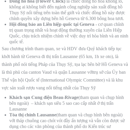
Đồng hồ hoa (Flower Clock)
là chiếc đồng hồ hoa khổng lồ,
không ai không biết đến ngành công nghiệp sản xuất đồng hồ
Thụy Sỹ nổi tiếng trên toàn thế giới và chiếc đồng hồ này được
chính quyền xây dựng bên hồ Geneva từ 6.300 bông hoa tươi.
Hội đồng bảo an Liên hiệp quốc tại Geneva -
cơ quan chính
trị quan trọng nhất và hoạt động thường xuyên của Liên Hiệp
Quốc, chịu trách nhiệm chính về việc duy trì hòa bình và an ninh
quốc tế.
Sau chương trình tham quan, xe và HDV đưa Quý khách tiếp tục
khởi hành từ Geneva đi thị trấn Lausanne (65 km, 1h xe oto), là
thành phố nói tiếng Pháp của Thụy Sỹ, tọa lạc bên bờ Hồ Geneva và
là thủ phủ của canton Vaud và quận Lausanne vớitrụ sở của Ủy ban
Thế vận hội Quốc tế (International Olympic Committee) và là khu
vực sản xuất rượu vang nổi tiếng nhất của Thụy Sỹ
Khách sạn Cung điện
Beau-Rivage
(tham quan và chụp hình
bên ngoài) – khách sạn siêu 5 sao cao cấp nhất ở thị trấn
Lausanne
Tòa thị chính Lausanne
(tham quan và chụp hình bên ngoài)
với tháp chuông cao chót vót đầy ấn tượng và vẫn còn được sử
dụng cho các văn phòng của thành phố do Kiến trúc sư