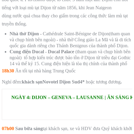
tiếng với loại mù tạt Dijon từ năm 1856, khi Jean Naigeon
dùng nước quả chua thay cho giấm trong các công thức làm mù tạt
truyền thống.
Nhà thờ Dijon -
Cathédrale Saint-Bénigne de Dijon(tham quan
và chụp hình bên ngoài)
-
nhà thờ Công giáo La Mã và là di tích
quốc gia dành riêng cho Thánh Benignus của thành phố Dijon.
Cung điện Ducal - Ducal Palace
(tham quan và chụp hình bên
ngoài) tổ hợp kiến trúc được bảo tồn ở Dijon từ triều đại Gothic
14 và thế kỷ 15. Cung điện hiện là tòa thị chính của thành phố
18h30
Ăn tối tại nhà hàng Trung Quốc
Nghỉ đêm:
khách sạnNovotel Dijon Sud
4*
hoặc tương đương
.
NGÀY 4: DIJON – GENEVA – LAUSANNE | ĂN SÁNG
07h00
Sau bữa sáng
tại khách sạn, xe và HDV đưa Quý khách khởi