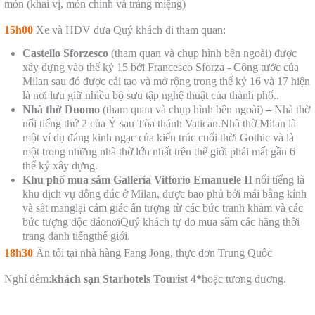
món (khai vị, món chính và tráng miệng)
15h00
Xe và HDV đưa Quý khách đi tham quan:
Castello Sforzesco
(tham quan và chụp hình bên ngoài) được
xây dựng vào thế kỷ 15 bởi Francesco Sforza - Công tước của
Milan sau đó được cải tạo và mở rộng trong thế kỷ 16 và 17 hiện
là nơi lưu giữ nhiều bộ sưu tập nghệ thuật của thành phố..
Nhà thờ Duomo
(tham quan và chụp hình bên ngoài)
–
Nhà thờ
nổi tiếng thứ 2 của Ý sau Tòa thánh Vatican.Nhà thờ Milan là
một ví dụ đáng kinh ngạc của kiến trúc cuối thời Gothic và là
một trong những nhà thờ lớn nhất trên thế giới phải mất gần 6
thế kỷ xây dựng.
Khu phố mua sắm Galleria Vittorio Emanuele II
nổi tiếng là
khu dịch vụ đông đúc ở Milan, được bao phủ bởi mái bằng kính
và sắt manglại cảm giác ấn tượng từ các bức tranh khảm và các
bức tượng độc đáonơiQuý khách tự do mua sắm các hãng thời
trang danh tiếngthế giới.
18h30
Ăn tối tại nhà hàng Fang Jong, thực đơn Trung Quốc
Nghỉ đêm:
khách sạn
Starhotels Tourist
4*
hoặc tương đương.