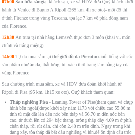
07h00
Sau bữa sáng
tại khách sạn, xe và HDV đưa Quý khách khởi
hành từ Venice đi Bagno A Ripoli (265 km, 4h xe oto)- một đô thị
ở tỉnh Firenze trong vùng Toscana, tọa lạc 7 km về phía đông nam
của Florence.
12h30
Ăn trưa tại nhà hàng Lemavới thực đơn 3 món (khai vị, món
chính và tráng miệng).
14h00
Tự do mua sắm tại
thế giới đồ da
Pierotucci
nổi tiếng với các
sản phẩm như áo da, thắt lưng, túi xách thời trang làm bằng tay của
vùng Florence
Sau chương trình mua sắm, xe và HDV đưa đoàn khởi hành từ
Ripoli đi Pisa (95 km, 1h15 xe oto), Quý khách tham quan:
Tháp nghiêng Pisa
- Leaning Tower of Pisa(tham quan và chụp
hình bên ngoài)được khởi xây năm 1173 với chiều cao 55,86 m
tính từ mặt đất lên đến nóc bên thấp và 56,70 m đến nóc bên
cao, từ dưới lên có 294 bậc thang, tường tháp dày 4,09 m ở phía
chân tháp, rồi rút dần, chỉ còn 2,48 m trên đỉnh. Ngay trong khi
đang xây, tòa tháp đã bắt đầu nghiêng vì lún,để ổn định cấu trúc