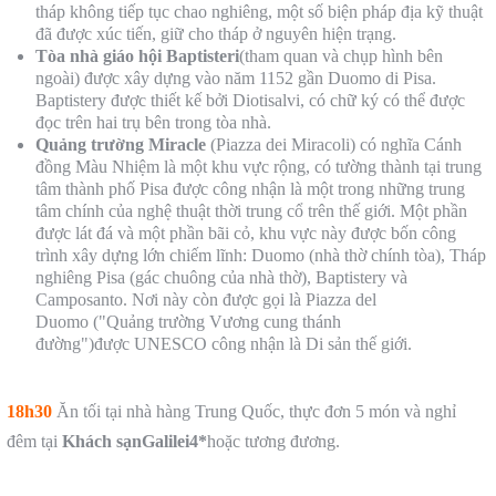
tháp không tiếp tục chao nghiêng, một số biện pháp địa kỹ thuật
đã được xúc tiến, giữ cho tháp ở nguyên hiện trạng.
Tòa nhà giáo hội Baptisteri
(tham quan và chụp hình bên
ngoài) được xây dựng vào năm 1152 gần Duomo di Pisa.
Baptistery được thiết kế bởi Diotisalvi, có chữ ký có thể được
đọc trên hai trụ bên trong tòa nhà.
Quảng trường Miracle
(Piazza dei Miracoli) có nghĩa Cánh
đồng Màu Nhiệm là một khu vực rộng, có tường thành tại trung
tâm thành phố Pisa được công nhận là một trong những trung
tâm chính của nghệ thuật thời trung cổ trên thế giới. Một phần
được lát đá và một phần bãi cỏ, khu vực này được bốn công
trình xây dựng lớn chiếm lĩnh: Duomo (nhà thờ chính tòa), Tháp
nghiêng Pisa (gác chuông của nhà thờ), Baptistery và
Camposanto. Nơi này còn được gọi là Piazza del
Duomo ("Quảng trường Vương cung thánh
đường")được UNESCO công nhận là Di sản thế giới.
18h30
Ăn tối tại nhà hàng Trung Quốc, thực đơn 5 món và nghỉ
đêm tại
Khách sạn
Galilei
4*
hoặc tương đương.