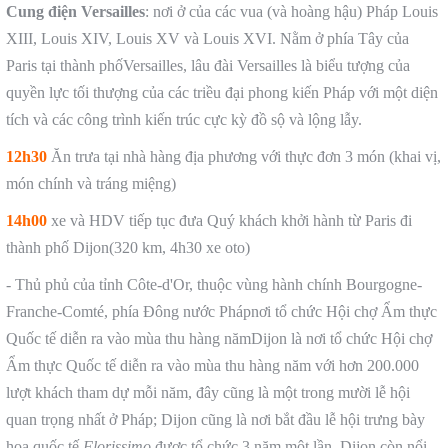
Cung điện Versailles
: nơi ở của các vua (và hoàng hậu) Pháp Louis
XIII, Louis XIV, Louis XV và Louis XVI. Nằm ở phía Tây của
Paris tại thành phốVersailles, lâu đài Versailles là biểu tượng của
quyền lực tối thượng của các triều đại phong kiến Pháp với một diện
tích và các công trình kiến trúc cực kỳ đồ sộ và lộng lẫy.
12h30
Ăn trưa tại nhà hàng địa phương với thực đơn 3 món (khai vị,
món chính và tráng miệng)
14h00
xe và HDV tiếp tục đưa Quý khách khởi hành từ Paris đi
thành phố Dijon(320 km, 4h30 xe oto)
- Thủ phủ của tỉnh Côte-d'Or, thuộc vùng hành chính Bourgogne-
Franche-Comté, phía Đông nước Phápnơi tổ chức Hội chợ Ẩm thực
Quốc tế diễn ra vào mùa thu hàng nămDijon là nơi tổ chức Hội chợ
Ẩm thực Quốc tế diễn ra vào mùa thu hàng năm với hơn 200.000
lượt khách tham dự mỗi năm, đây cũng là một trong mười lễ hội
quan trọng nhất ở Pháp; Dijon cũng là nơi bắt đầu lễ hội trưng bày
hoa quốc tế
Florissimo
được tổ chức 3 năm một lần. Dijon còn nổi