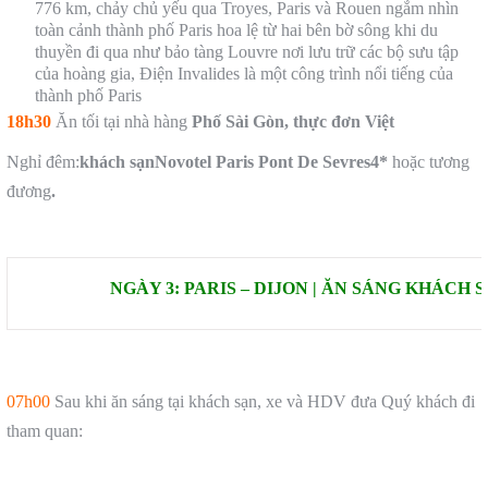
776 km, chảy chủ yếu qua Troyes, Paris và Rouen ngắm nhìn
toàn cảnh thành phố Paris hoa lệ từ hai bên bờ sông khi du
thuyền đi qua như bảo tàng Louvre nơi lưu trữ các bộ sưu tập
của hoàng gia, Điện Invalides là một công trình nổi tiếng của
thành phố Paris
18h30
Ăn tối tại nhà hàng
Phố Sài Gòn, thực đơn Việt
Nghỉ đêm:
khách sạn
Novotel Paris Pont De Sevres
4*
hoặc tương
đương
.
NGÀY 3: PARIS – DIJON | ĂN SÁNG KHÁCH 
07h00
Sau khi ăn sáng tại khách sạn, xe và HDV đưa Quý khách đi
tham quan: