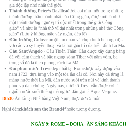
gia độc lập nhỏ nhất thế giới.
Thánh đường Peter’s Bas
i
lica
được coi như một trong những
thánh đường thần thánh nhất của Công giáo, được mô tả như
một thánh đường "giữ vị trí độc nhất trong thế giới Công
giáo" và như là "nhà thờ vĩ đại nhất trong những nhà thờ Công
giáo" (Lưu ý không mặc váy ngắn, dép lê)
Đấu trường Col
osseum
(tham quan và chụp hình bên ngoài) -
với các võ sỹ huyền thoại và là nơi giải trí của triều đình La Mã.
Cầu Sant'Angelo
- Cầu Thiên Thần: Cầu được xây dựng bằng
đá vôi cẩm thạch và bắc ngang sông Tiber với năm vòm, ba
trong số đó là theo phong cách La Mã.
Đài phun nước
Trévi
đẹp nhất tại Romeđược xây dựng vào
năm 1723, dựa lưng vào một tòa lâu đài cổ. Nơi này đã từng là
máng nước thời La Mã, dẫn nước suối trên núi về kinh thành
phục vụ dân chúng. Ngày nay, nước ở Trevi vẫn được coi là
nguồn nước suối thiêng mà người dân gọi là Aqua Vergine.
18h30
Ăn tối tại Nhà hàng Việt Nam, thực đơn 5 món
Nghỉ đêm:
khách sạn
the Brand
4*
hoặc tương đương.
NGÀY 9: ROME – DOHA | ĂN SÁNG KHÁCH 