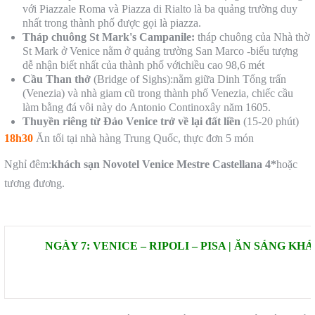
với Piazzale Roma và Piazza di Rialto là ba quảng trường duy
nhất trong thành phố được gọi là piazza.
Tháp chuông St Mark's Campanile:
tháp chuông của Nhà thờ
St Mark ở Venice nằm ở quảng trường San Marco -biểu tượng
dễ nhận biết nhất của thành phố vớichiều cao 98,6 mét
Cầu Than thở
(Bridge of Sighs):nằm giữa Dinh Tổng trấn
(Venezia) và nhà giam cũ trong thành phố Venezia, chiếc cầu
làm bằng đá vôi này do Antonio Continoxây năm 1605.
Thuyền riêng từ Đảo Venice trở về lại đất liền
(15-20 phút)
18h30
Ăn tối tại nhà hàng Trung Quốc, thực đơn 5 món
Nghỉ đêm:
khách sạn
Novotel Venice Mestre Castellana
4*
hoặc
tương đương.
NGÀY 7: VENICE – RIPOLI – PISA | ĂN SÁNG K