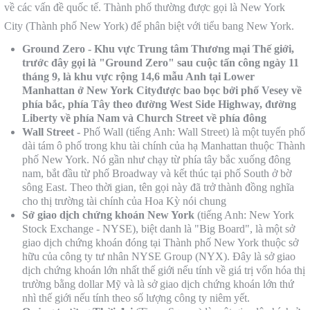
về các vấn đề quốc tế. Thành phố thường được gọi là New York
City (Thành phố New York) để phân biệt với tiểu bang New York.
Ground Zero - Khu vực Trung tâm Thương mại Thế giới,
trước đây gọi là "Ground Zero" sau cuộc tấn công ngày 11
tháng 9, là khu vực rộng 14,6 mẫu Anh tại Lower
Manhattan ở New York Cityđược bao bọc bởi phố Vesey về
phía bắc, phía Tây theo đường West Side Highway, đường
Liberty về phía Nam và Church Street về phía đông
Wall Street -
Phố Wall (tiếng Anh: Wall Street) là một tuyến phố
dài tám ô phố trong khu tài chính của hạ Manhattan thuộc Thành
phố New York. Nó gần như chạy từ phía tây bắc xuống đông
nam, bắt đầu từ phố Broadway và kết thúc tại phố South ở bờ
sông East. Theo thời gian, tên gọi này đã trở thành đồng nghĩa
cho thị trường tài chính của Hoa Kỳ nói chung
Sở giao dịch chứng khoán New York
(tiếng Anh: New York
Stock Exchange - NYSE), biệt danh là "Big Board", là một sở
giao dịch chứng khoán đóng tại Thành phố New York thuộc sở
hữu của công ty tư nhân NYSE Group (NYX). Đây là sở giao
dịch chứng khoán lớn nhất thế giới nếu tính về giá trị vốn hóa thị
trường bằng dollar Mỹ và là sở giao dịch chứng khoán lớn thứ
nhì thế giới nếu tính theo số lượng công ty niêm yết.