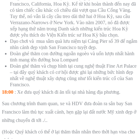
Francisco, California, Hoa Kỳ. Kể từ khi hoàn thành đến nay đã
có tám chiếc cầu khác có chiều dài vượt qua Cầu Cổng Vàng.
Tuy thế, nó vẫn là cây cầu treo dài thứ hai ở Hoa Kỳ, sau cầu
Verrazano-Narrows ở New York. Vào năm 2007, nó đã được
xếp hạng thứ năm trong Danh sách những kiến trúc Hoa Kỳ
được yêu thích do Viện Kiến trúc sư Hoa Kỳ bầu chọn.
Dạo chơi và mua sắm quà lưu niệm tại Cảng Pier số 39 để ngắm
nhìn cảnh đẹp vịnh San Francisco tuyệt đẹp.
Đoàn ghé thăm con đường ngoằn ngoèo và uốn lượn nhất hành
tinh mang tên đường hoa Lompard
Đoàn ghé thăm và chụp hình tại cung nghệ thuật Fine Art Palace
– tại đây quý khách có cơ hội được ghi lại những bức hình đẹp
nhất về nghệ thuật xây dựng cũng như lối kiến trúc cổ của San
Francisco.
18:00
: Xe đưa quý khách đi ăn tối tại nhà hàng địa phương.
Sau chương trình tham quan, xe và HDV đưa đoàn ra sân bay San
Francisco làm thủ tục xuất cảnh, hẹn gặp lại đất nước Mỹ xinh đẹp ở
những chuyến đi tới ./..
(Hoặc Quý khách có thể ở lại thăm thân nhân theo thời hạn visa cho