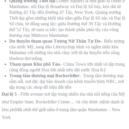
Qu
ảng trường Thời đại
(Times Square) là một giao lộ chính ở
Manhattan, nối Đại lộ Broadway và Đại lộ Số bảy, kéo dài từ
Đường 42 Tây đến Đường 47 Tây, New York. Quảng trường
Thời đại gồm những khối nhà nằm giữa Đại lộ Số sáu và Đại lộ
Số chín, từ đông sang tây; giữa Đường thứ 39 Tây và Đường
thứ 52 Tây, từ nam ra bắc; tạo thành phần phía tây của vùng
thương mại Midtown Manhattan
Du thuyền tham quan Tượng Nữ Thần Tự Do
– Biểu tượng
của nước Mỹ, sang đảo Libertychụp hình và ngắm nhìn khu
Mahattan với những tòa nhà chọc trời từ du thuyền trên sông
Hudson thơ mộng
Tham quan Khu phố Tàu
– China Town lớn nhất và tập trung
cộng đồng người Hoa lớn nhất trên đất nước Hoa Kỳ
Trung tâm thương mại Rockerfeller
– Trung tâm thương mại
sầm uất, nơi đặc đại bản doanh của kênh truyền hình NBC, nơi
tập trung các shop đồ hiệu đắt tiền
Đại lộ 5
- Fifth avenue nơi tập trung nhiều tòa nhà nổi tiếng của Mỹ
như Empire State, Rockefeller Center ... và còn được mệnh danh là
khu phốđắt nhất thế giới nằm ở trung tâm quận Manhattan – New
York