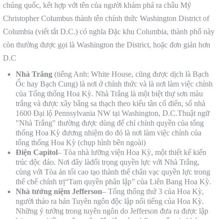
chúng quốc, kết hợp với tên của người khám phá ra châu Mỹ
Christopher Columbus thành tên chính thức Washington District of
Columbia (viết tắt D.C.) có nghĩa Đặc khu Columbia, thành phố này
còn thường được gọi là Washington the District, hoặc đơn giản hơn
D.C
Nhà Tr
ắng
(tiếng Anh: White House, cũng được dịch là Bạch
Ốc hay Bạch Cung) là nơi ở chính thức và là nơi làm việc chính
của Tổng thống Hoa Kỳ. Nhà Trắng là một biệt thự sơn màu
trắng và được xây bằng sa thạch theo kiểu tân cổ điển, số nhà
1600 Đại lộ Pennsylvania NW tại Washington, D.C.Thuật ngữ
"Nhà Trắng" thường được dùng để chỉ chính quyền của tổng
thống Hoa Kỳ đương nhiệm do đó là nơi làm việc chính của
tổng thống Hoa Kỳ (chụp hình bên ngoài)
Điện Capitol
– Tòa nhà lưỡng viện Hoa Kỳ, một thiết kế kiến
trúc độc đáo. Nơi đây làđối trọng quyền lực với Nhà Trắng,
cùng với Tòa án tối cao tạo thành thế chân vạc quyền lực trong
thể chế chính trị“Tam quyền phân lập” của Liên Bang Hoa Kỳ.
Nhà tưởng niệm Jefferson
– Tổng thống thứ 3 của Hoa Kỳ,
người thảo ra bản Tuyên ngôn độc lập nổi tiếng của Hoa Kỳ.
Những ý tưởng trong tuyên ngôn do Jefferson đưa ra được lập