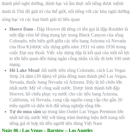
thành phổ nghỉ dưỡng, đánh bạc và ẩm thực nổi tiếng được mệnh
danh là Thủ đô giải trí của thế giới, nổi tiếng với các khu nghỉ dưỡng
sòng bạc và các loại hình giải trí liên quan
Hoove Dam
- Đập Hoover đã từng có tên gọi là đập Boulder là
một đập vòm bê tông trọng lực trong Black Canyon của sông
Colorado, trên biên giới giữa các tiểu bang Arizona và Nevada
của Hoa Kỳđược xây dựng giữa năm 1931 và năm 1936 trong
cuộc Đại suy thoái. Việc xây dựng dập là kết quả của một nỗ lực
to lớn liên quan đến hàng ngàn công nhân và lấy đi hơn 100 sinh
mạng.
Hồ Lake Mead -
hồ nước trên sông Colorado, cách Las Vegas
Strip 24 dặm (39 dặm) về phía đông nam thành phố Las Vegas,
Nevada, thuộc bang Nevada và Arizona. Đây là hồ chứa lớn
nhất nước Mỹ về công suất nước. Được hình thành bởi đập
Hoover, hồ chứa phục vụ nước cho các tiểu bang Arizona,
California, và Nevada, cung cấp nguồn cung cấp cho gần 20
triệu người và diện tích đất nông nghiệp rộng lớn.
Tự do mua sắm
tại trung tâm Outlet Las Vegas Premium lớn
nhất bờ tây nước Mỹ với hàng trăm thương hiệu thời trang nổi
tiếng giá rẻ hợp túi tiền người tiêu dùng Việt Nam
Ngày 06 :
Las Vegas – Barstow – Los Angeles