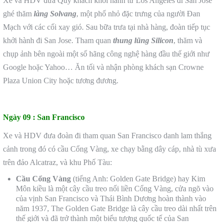
Xe và HDV đưa Quý khách khởi hành từ Los Angeles đi San Jose
ghé thăm
làng Solvang
, một phố nhỏ đặc trưng của người Đan
Mạch với các cối xay gió. Sau bữa trưa tại nhà hàng, đoàn tiếp tục
khởi hành đi San Jose. Tham quan
thung lũng Silicon
, thăm và
chụp ảnh bên ngoài một số hãng công nghệ hàng đầu thế giới như
Google hoặc Yahoo… Ăn tối và nhận phòng khách sạn Crowne
Plaza Union City hoặc tương đương.
Ngày 09 :
San Francisco
Xe và HDV đưa đoàn đi tham quan San Francisco danh lam thắng
cảnh trong đó có cầu Cổng Vàng, xe chạy bằng dây cáp, nhà tù xưa
trên đảo Alcatraz, và khu Phố Tàu:
C
ầu Cổng V
àng
(tiếng Anh: Golden Gate Bridge) hay Kim
Môn kiều là một cây cầu treo nối liền Cổng Vàng, cửa ngõ vào
của vịnh San Francisco và Thái Bình Dương hoàn thành vào
năm 1937, The Golden Gate Bridge là cây cầu treo dài nhất trên
thế giới và đã trở thành một biểu tượng quốc tế của San