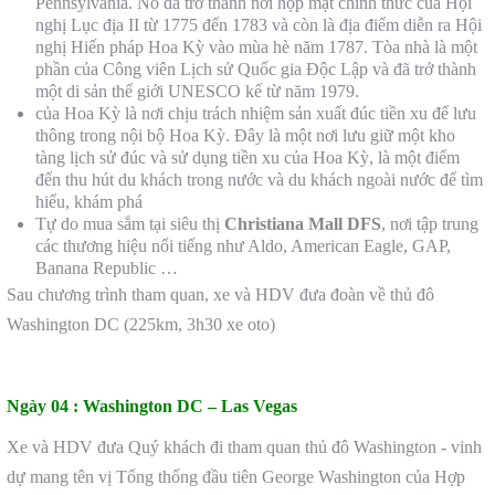
Pennsylvania. Nó đã trở thành nơi họp mặt chính thức của Hội
nghị Lục địa II từ 1775 đến 1783 và còn là địa điểm diễn ra Hội
nghị Hiến pháp Hoa Kỳ vào mùa hè năm 1787. Tòa nhà là một
phần của Công viên Lịch sử Quốc gia Độc Lập và đã trở thành
một di sản thế giới UNESCO kể từ năm 1979.
của Hoa Kỳ là nơi chịu trách nhiệm sản xuất đúc tiền xu để lưu
thông trong nội bộ Hoa Kỳ. Đây là một nơi lưu giữ một kho
tàng lịch sử đúc và sử dụng tiền xu của Hoa Kỳ, là một điểm
đến thu hút du khách trong nước và du khách ngoài nước để tìm
hiểu, khám phá
Tự do mua sắm tại siêu thị
Christiana Mall DFS
, nơi tập trung
các thương hiệu nổi tiếng như Aldo, American Eagle, GAP,
Banana Republic …
Sau chương trình tham quan, xe và HDV đưa đoàn về thủ đô
Washington DC (225km, 3h30 xe oto)
Ngày 04 :
Washington DC – Las Vegas
Xe và HDV đưa Quý khách đi tham quan thủ đô Washington - vinh
dự mang tên vị Tổng thống đầu tiên George Washington của Hợp