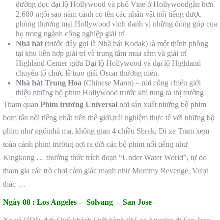
đường dọc đại lộ Hollywood và phố Vine ở Hollywoodgắn hơn
2.600 ngôi sao năm cánh có tên các nhân vật nổi tiếng được
phòng thương mại Hollywood vinh danh vì những đóng góp của
họ trong ngành công nghiệp giải trí
Nhà hát
(trước đây gọi là Nhà hát Kodak) là một thính phòng
tại khu liên hợp giải trí và trung tâm mua sắm và giải trí
Highland Center giữa Đại lộ Hollywood và đại lộ Highland
chuyên tổ chức lễ trao giải Oscar thường niên.
Nhà hát Trung Hoa
(Chinese Mann) – nơi công chiếu giới
thiệu những bộ phim Hollywood trước khi tung ra thị trường
Tham quan
Phim trường Universal
nơi sản xuất những bộ phim
bom tấn nổi tiếng nhất trên thế giới,trải nghiệm thực tế với những bộ
phim như ngôinhà ma, không gian 4 chiều Shrek, Đi xe Tram xem
toàn cảnh phim trường nơi ra đời các bộ phim nổi tiếng như
Kingkong … thưởng thức trích đoạn “Under Water World”, tự do
tham gia các trò chơi cảm giác mạnh như Mummy Revenge, Vượt
thác …
Ngày 08 :
Los Angeles – Solvang – San Jose