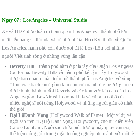
Ngày 07 :
Los Angeles – Universal Studio
Xe và HDV đưa đoàn đi tham quan Los Angeles - thành phố lớn
nhất tiểu bang California và lớn thứ nhì tại Hoa Kỳ, thuộc về Quận
Los Angeles,thành phố còn được gọi tắt là Los (Lốt) bởi những
người Việt sinh sống ở những vùng lân cận
Beverly Hill
– thành phố nằm ở phía tây của Quận Los Angeles,
California. Beverly Hills và thành phố kế cận Tây Holywood
được bao quanh hoàn toàn bởi thành phố Los Angeles vớivùng
"Tam giác bạch kim" gồm khu dân cư của những người giàu có
được hình thành từ đồi Beverly và các khu vực lân cận của Los
Angeles gồm Bel-Air và Holmby Hills và cũng là nơi ở của
nhiều nghệ sĩ nổi tiếng Holywood và những người giàu có nhất
thế giới
Đại LộDanh Vọng
(Hollywood Walk of Fame) –Một ví dụ về
ngôi sao trên "Đại lộ Danh vọng Hollywood", cho nữ diễn viên
Carole Lombard. Ngôi sao chứa biểu tượng máy quay camera,
thể hiện đóng góp trong ngành công nghiệp phim ảnh với một lề