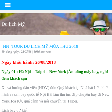
Du lịch Mỹ
[HN] TOUR DU LỊCH MỸ MÙA THU 2018
Tin đăng ngày :
23/07/18
|
3086
lượt xem
Ngày khởi hành: 26/08/2018
Ngày 01
:
Hà Nội – Taipei – New York |Ăn uống máy bay, nghỉ
đêm khách sạn
Xe và hướng dẫn viên (HDV) đón Quý khách tại Nhà hát Lớn khởi
hành ra sân bay quốc tế Nội Bài làm thủ tục đáp chuyến bay đi New
YorkHoa Kỳ, quá cảnh và nối chuyến tại Taipei.
Lịch bay dự kiến: