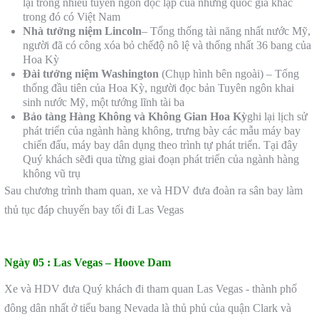
lại trong nhiều tuyên ngôn độc lập của những quốc gia khác
trong đó có Việt Nam
Nhà tưởng niệm Lincoln
– Tổng thống tài năng nhất nước Mỹ,
người đã có công xóa bỏ chếđộ nô lệ và thống nhất 36 bang của
Hoa Kỳ
Đài tưởng niệm Washington
(Chụp hình bên ngoài) – Tổng
thống đầu tiên của Hoa Kỳ, người đọc bản Tuyên ngôn khai
sinh nước Mỹ, một tướng lĩnh tài ba
Bảo tàng Hàng Không và Không Gian Hoa Kỳ
ghi lại lịch sử
phát triển của ngành hàng không, trưng bày các mẫu máy bay
chiến đấu, máy bay dân dụng theo trình tự phát triển. Tại đây
Quý khách sẽđi qua từng giai đoạn phát triển của ngành hàng
không vũ trụ
Sau chương trình tham quan, xe và HDV đưa đoàn ra sân bay làm
thủ tục đáp chuyến bay tối đi Las Vegas
Ngày 05 :
Las Vegas – Hoove Dam
Xe và HDV đưa Quý khách đi tham quan Las Vegas - thành phố
đông dân nhất ở tiểu bang Nevada là thủ phủ của quận Clark và