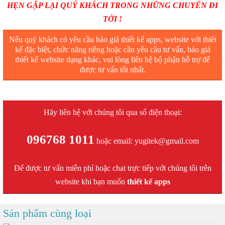
HẸN GẶP LẠI QUÝ KHÁCH TRONG NHỮNG CHUYẾN ĐI
TỚI !
Nếu quý khách có yêu cầu báo giá thiết kế apps, website với thiết
kế đặc biệt, chức năng riêng hoặc cần yêu cầu tư vấn, báo giá
thiết kế website dạng khác, vui lòng liên hệ bộ phận hỗ trợ để
được tư vấn tốt nhất.
Hãy liên hệ với chúng tôi qua số điện thoại:
096768 1011
hoặc email: yugitek@gmail.com
Để được tư vấn miễn phí hoặc chat trực tiếp với chúng tôi trên
website khi bạn muốn
thiết kế apps
Sản phẩm cùng loại