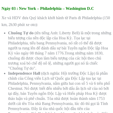
Ngày 03 :
New York – Philadelphia – Washington D.C
Xe và HDV đưa Quý khách khởi hành từ Paris đi Philadelphia (150
km, 2h30 phút xe oto):
Chuông T
ự do
(tên tiếng Anh: Liberty Bell) là một trong những
biểu tượng của nền độc lập của Hoa Kỳ. Tọa lạc tại
Philadelphia, tiểu bang Pennsylvania, nó rất có thể đã được
người ta rung lên để đánh dấu sự bài Tuyên ngôn Độc lập Hoa
Kỳ vào ngày 08 tháng 7 năm 1776.Trong những năm 1830,
chuông đã được chọn làm biểu tượng của các hội theo chủ
trương xoá bỏ chế độ nô lệ, những người gọi nó là chiếc
"Chuông Tự do".
Independence Hall
(dịch nghĩa: Hội trường Độc Lập) là phần
chính của Công viên Lịch sử Quốc gia Độc Lập tọa lạc tại
Philadelphia, Pennsylvania, nằm giữa hai con số 5 và 6 trên phố
Chestnut. Nó được biết đến nhiều bởi dấu ấn lịch sử của nó bởi
tại đây, bản Tuyên ngôn Độc Lập và Hiến pháp Hoa Kỳ được
thảo luận và phê chuẩn. Tòa nhà được hoàn thành năm 1753
dưới cái tên Tòa nhà Bang Pennsylvania, lúc đó thì gọi là Tỉnh
Pennsylvania. Đây là tòa nhà quốc hội đầu tiên của