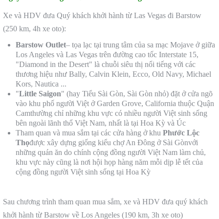
Xe và HDV đưa Quý khách khởi hành từ Las Vegas đi Barstow
(250 km, 4h xe oto):
Barstow Outlet
– tọa lạc tại trung tâm của sa mạc Mojave ở giữa
Los Angeles và Las Vegas trên đường cao tốc Interstate 15,
"Diamond in the Desert" là chuỗi siêu thị nổi tiếng với các
thương hiệu như Bally, Calvin Klein, Ecco, Old Navy, Michael
Kors, Nautica ...
"
Little Saigon
" (hay Tiểu Sài Gòn, Sài Gòn nhỏ) đặt ở cửa ngõ
vào khu phố người Việt ở Garden Grove, California thuộc Quận
Camthường chỉ những khu vực có nhiều người Việt sinh sống
bên ngoài lãnh thổ Việt Nam, nhất là tại Hoa Kỳ và Úc
Tham quan và mua sắm tại các cửa hàng ở khu
Phước Lộc
Thọ
được xây dựng giống kiểu chợ An Đông ở Sài Gònvới
những quán ăn do chính cộng đồng người Việt Nam làm chủ,
khu vực này cũng là nơi hội họp hàng năm mỗi dịp lễ tết của
cộng đồng người Việt sinh sống tại Hoa Kỳ
Sau chương trình tham quan mua sắm, xe và HDV đưa quý khách
khởi hành từ Barstow về Los Angeles (190 km, 3h xe oto)