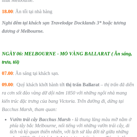
nhất Melbourne.
18.00
: Ăn tối tại nhà hàng
Nghỉ đ
êm
tại khách sạn
Travelodge Docklands 3* hoặc tương
đương
ở
Melbourne.
NGÀY 06: MELBOURNE - MỎ VÀNG BALLARAT
( Ăn sáng,
trưa, tối)
07.00
: Ăn sáng tại khách sạn.
09.00
: Quý khách khởi hành tới
thị trấn Ballarat
–
thị trấn đã diễn
ra cơn sốt đào vàng dữ dội năm 1850 với những ngôi nhà mang
kiến trúc đặc trưng của bang Victoria. Trên đường đi, dừng tại
Bacchus Marsh, tham quan:
Vườn trái cây Bacchus Marsh -
là thung lũng màu mỡ nằm ở
phía tây bắc Melbourne, nổi tiếng với những vườn trái cây, di
tích và kỳ quan thiên nhiên, với lịch sử lâu đời từ giữa những