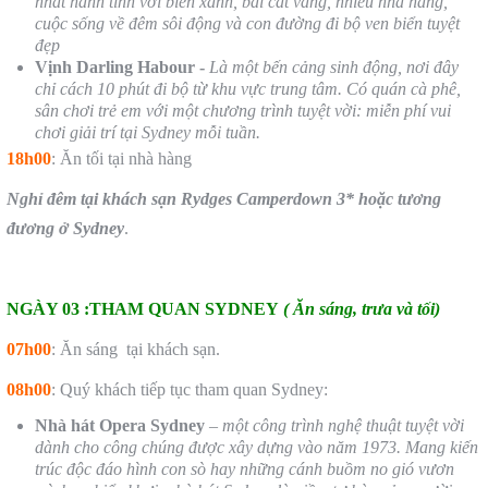
nhất hành tinh với biển xanh, bãi cát vàng, nhiều nhà hàng,
cuộc sống về đêm sôi động và con đường đi bộ ven biển tuyệt
đẹp
Vịnh Darling Habour -
Là một bến cảng sinh động, nơi đây
chỉ cách 10 phút đi bộ từ khu vực trung tâm. Có quán cà phê,
sân chơi trẻ em với một chương trình tuyệt vời: miễn phí vui
chơi giải trí tại Sydney mỗi tuần.
18h
0
0
: Ăn tối tại nhà hàng
Nghỉ đêm tại khách sạn Rydges Camperdown 3* hoặc tương
đương ở Sydney
.
NGÀY 03 :THAM QUAN SYDNEY
( Ăn sáng, trưa và tối)
07h00
: Ăn sáng tại khách sạn.
08h00
: Quý khách tiếp tục tham quan Sydney:
Nhà hát Opera Sydney
–
một công trình nghệ thuật tuyệt vời
dành cho công chúng được xây dựng vào năm 1973. Mang kiến
trúc độc đáo hình con sò hay những cánh buồm no gió vươn