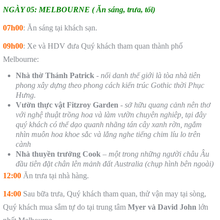
NGÀY 05: MELBOURNE
( Ăn sáng, trưa, tối)
07h00
: Ăn sáng tại khách sạn.
09h00
: Xe và HDV đưa Quý khách tham quan thành phố
Melbourne:
Nhà thờ Thánh Patrick
-
nổi danh thế giới là tòa nhà tiên
phong xây dựng theo phong cách kiến trúc Gothic thời Phục
Hưng.
Vườn thực vật Fitzroy Garden
-
sở hữu quang cảnh nên thơ
với nghệ thuật trồng hoa và làm vườn chuyên nghiêp, tại đây
quý khách có thể dạo quanh nhãng tán cây xanh rờn, ngắm
nhìn muôn hoa khoe sắc và lắng nghe tiếng chim líu lo trên
cành
Nhà thuyền trưởng Cook
–
một trong những người châu Âu
đầu tiên đặt chân lên mảnh đất Australia (chụp hình bên ngoài)
12:00
Ăn trưa tại nhà hàng.
14:00
Sau bữa trưa, Quý khách tham quan, thử vận may tại sòng,
Quý khách mua sắm tự do tại trung tâm
Myer và David John
lớn