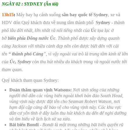
NGÀY 02 : SYDNEY
(Ăn tối)
13h15
:
Máy bay hạ cánh xuống
sân bay quốc tế Sydney
, xe và
HDV đón Quý khách đưa về trung tâm thành phố
Sydney
-
thành
phố lâu đời nhất, lớn nhất và nổi tiếng nhất của
Úc
tọa lạc ở
bờ
biển phía Đông nước Úc
. Thành phố được xây dựng quanh
cảng Jackson với nhiều cảnh đẹp nên còn được biết đến với cái
tên
“ thành phố Cảng
”, vì vậy ngoài vai trò là trung tâm kinh tế lớn
của
Úc, Sydney
còn thu hút nhiều du khách trong và ngoài nước tới
tham quan.
Quý khách tham quan Sydney:
Đoàn thăm quan vịnh Watsons:
Nơi sinh sống của những
người thổ dân các vùng biển ngoài khơi bán đảo South Head,
vùng vịnh này được đặt tên cho Seaman Robert Watson, nơi
hạm đội cập cảng để bảo vệ cho vùng vịnh này. Các khu vực
dân cư yên tĩnh ở đây luôn thu hút khách du đến để nghỉ dưỡng
và tìm hiểu về lịch lịch sử xa xưa.
Bãi biển Bondi -
Bondi là một trong những bãi biển quyến rũ