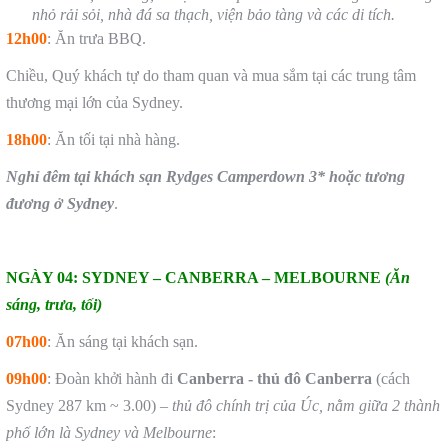
nhỏ rải sỏi, nhà đá sa thạch, viện bảo tàng và các di tích
.
12h00
: Ăn trưa BBQ.
Chiều, Quý khách tự do tham quan và mua sắm tại các trung tâm
thương mại lớn của Sydney.
18h00
: Ăn tối tại nhà hàng.
Nghỉ đêm tại khách sạn
Rydges Camperdown
3* hoặc tương
đương ở Sydney
.
NGÀY 04: SYDNEY – CANBERRA – MELBOURNE
(Ăn
sáng, trưa, tối)
07h00
: Ăn sáng tại khách sạn.
09h00
: Đoàn khởi hành đi
Canberra
- thủ đô Canberra
(cách
Sydney 287 km ~ 3.00) –
thủ đô chính trị của Úc, nằm giữa 2 thành
phố lớn là Sydney và Melbourne
: