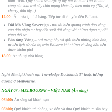
năm 1850. Quý khách sẽ được tự tay hái và mua Táo và dâu
cùng các loại trái cây chín mọng khác tùy theo mùa vụ (Táo, lê,
cherry, dâu tây...)
12.00
: Ăn trưa tại nhà hàng. Tiếp tục di chuyển đến Ballarat.
Đồi Mỏ Vàng Sovereign
-
nơi tái hiện quang cảnh đào vàng
của dân nhập cư hay đến suối đãi vàng với những dụng cụ đãi
vàng thô sơ.
Bảo tàng Vàng
–
nơi trưng bày và giới thiệu những hình ảnh,
tư liệu lịch sử của thị trấn Ballarat khi những vỉ vàng đầu tiên
được khám phá.
18.00
: Ăn tối tại nhà hàng
Nghỉ đ
êm
tại khách sạn
Travelodge Docklands 3* hoặc tương
đương
ở
Melbourne.
NGÀY 07 : MELBOURNE – VIỆT NAM (
Ăn sáng
)
06h00
:
Ăn sáng tại khách sạn
08h00
:
Quý khách trả phòng, xe đón và đưa Quý khách ra sân bay