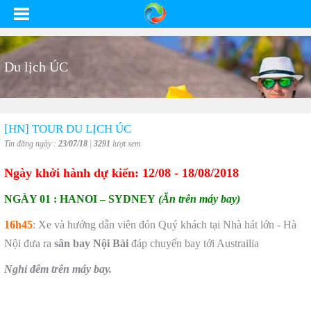
Du lịch ÚC
[HN] TOUR DU LỊCH ÚC
Tin đăng ngày :
23/07/18
|
3291
lượt xem
Ngày khởi hành dự kiến: 12/08 - 18/08/2018
NGÀY 01 : HANOI – SYDNEY
(Ăn trên máy bay)
16h45
: Xe và hướng dẫn viên đón Quý khách tại Nhà hát lớn - Hà
Nội đưa ra
sân bay Nội Bài
đáp chuyến bay tới Austrailia
Nghỉ đêm trên máy bay.