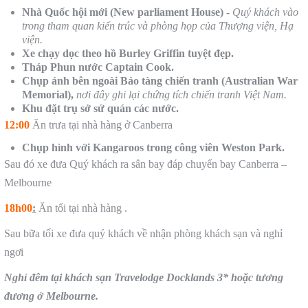
Nhà Quốc hội mới (New parliament House) -
Quý khách vào
trong tham quan kiến trúc và phòng họp của Thượng viện, Hạ
viện.
Xe chạy dọc theo hồ Burley Griffin tuyệt đẹp.
Tháp Phun nước Captain Cook.
Chụp ảnh bên ngoài Bảo tàng chiến tranh (Australian War
Memorial),
nơi đây ghi lại chứng tích chiến tranh Việt Nam.
Khu đặt trụ sở sứ quán các nước.
12:00
Ăn trưa tại nhà hàng ở Canberra
Chụp hình với Kangaroos trong công viên Weston Park.
Sau đó xe đưa Quý khách ra sân bay đáp chuyến bay Canberra –
Melbourne
18h00
:
Ăn tối tại nhà hàng .
Sau bữa tối xe đưa quý khách về nhận phòng khách sạn và nghỉ
ngơi
Nghỉ đ
êm
tại khách sạn
Travelodge Docklands 3* hoặc tương
đương
ở
Melbourne.