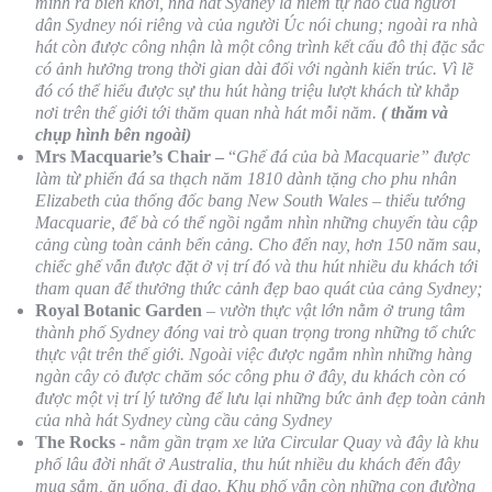
mình ra biển khơi, nhà hát Sydney là niềm tự hào của người
dân Sydney nói riêng và của người Úc nói chung; ngoài ra nhà
hát còn được công nhận là một công trình kết cấu đô thị đặc sắc
có ảnh hưởng trong
thời gian dài đối với ngành kiến trúc. Vì lẽ
đó có thể hiểu được sự thu hút hàng triệu lượt khách từ khắp
nơi trên thế giới tới thăm quan nhà hát mỗi năm.
( thăm và
chụp hình bên ngoài)
Mrs Macquarie’s Chair –
“
Ghế đá của bà Macquarie” được
làm từ phiến đá sa thạch năm 1810 dành tặng cho phu nhân
Elizabeth của thống đốc bang New South Wales – thiếu tướng
Macquarie, để bà có thể ngồi ngắm nhìn những chuyến tàu cập
cảng cùng toàn cảnh bến cảng. Cho đến nay, hơn 150 năm sau,
chiếc ghế vẫn được đặt ở vị trí đó và thu hút nhiều du khách tới
tham quan để thưởng thức cảnh đẹp bao quát của cảng Sydney;
Royal Botanic Garden
– vườn thực vật lớn nằm ở trung tâm
thành phố Sydney đóng vai trò quan trọng trong những tổ chức
thực vật trên thế giới. Ngoài việc được ngắm nhìn những hàng
ngàn cây cỏ được chăm sóc công phu ở đây, du khách còn có
được một vị trí lý tưởng để lưu lại những bức ảnh đẹp toàn cảnh
của nhà hát Sydney cùng cầu cảng Sydney
The Rocks
-
nằm gần trạm xe lửa Circular Quay và đây là khu
phố lâu đời nhất ở Australia, thu hút nhiều du khách đến đây
mua sắm, ăn uống, đi dạo. Khu phố vẫn còn những con đường