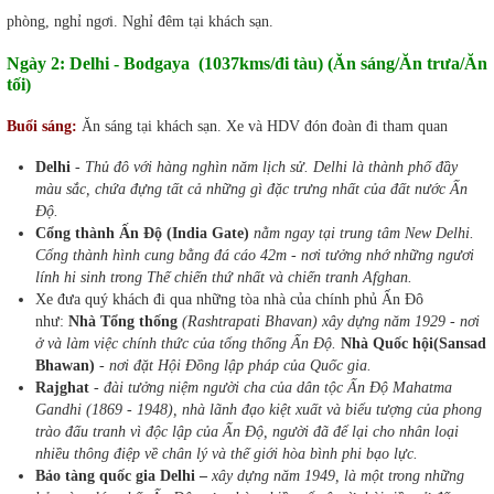
phòng, nghỉ ngơi. Nghỉ đêm tại khách sạn.
Ngày 2: Delhi - Bodgaya (1037kms/đi tàu) (Ăn sáng/Ăn trưa/Ăn
tối)
Buổi sáng:
Ăn sáng tại khách sạn. Xe và HDV đón đoàn đi tham quan
Delhi
-
Thủ đô với hàng nghìn năm lịch sử. Delhi là thành phố đầy
màu sắc, chứa đựng tất cả những gì đặc trưng nhất của đất nước Ấn
Độ.
Cổng thành Ấn Độ (India Gate)
nằm ngay tại trung tâm New Delhi.
Cổng thành hình cung bằng đá cáo 42m - nơi tưởng nhớ những ngươi
lính hi sinh trong Thế chiến thứ nhất và chiến tranh Afghan.
Xe đưa quý khách đi qua những tòa nhà của chính phủ Ấn Đô
như:
Nhà Tổng thống
(Rashtrapati Bhavan) xây dựng năm 1929 - nơi
ở và làm việc chính thức của tổng thống Ấn Độ.
Nhà Quốc hội(Sansad
Bhawan)
-
nơi đặt Hội Đồng lập pháp của Quốc gia.
Rajghat
-
đài tưởng niệm người cha của dân tộc Ấn Độ Mahatma
Gandhi (1869 - 1948), nhà lãnh đạo kiệt xuất và biểu tượng của phong
trào đấu tranh vì độc lập của Ấn Độ, người đã để lại cho nhân loại
nhiều thông điệp về chân lý và thế giới hòa bình phi bạo lực.
Bảo tàng quốc gia Delhi –
xây dựng năm 1949, là một trong những