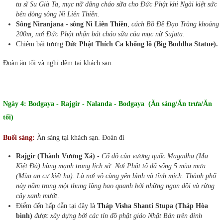
tu sĩ Su Già Ta, mục nữ dâng cháo sữa cho Đức Phật khi Ngài kiệt sức
bên dòng sông Ni Liên Thiền.
Sông Niranjana - sông Ni Liên Thiền
,
cách Bồ Đề Đạo Tràng khoảng
200m, nơi Đức Phật nhận bát cháo sữa của mục nữ Sujata
.
Chiêm bái tượng
Đức Phật Thích Ca khổng lồ (Big Buddha Statue).
Đoàn ăn tối và nghỉ đêm tại khách sạn.
Ngày 4: Bodgaya - Rajgir - Nalanda - Bodgaya (Ăn sáng/Ăn trưa/Ăn
tối)
Buổi sáng:
Ăn sáng tại khách sạn. Đoàn đi
Rajgir (Thành Vương Xá) -
Cố đô của vương quốc Magadha (Ma
Kiệt Đà) hùng mạnh trong lịch sử. Nơi Phật tổ đã sống 5 mùa mưa
(Mùa an cư kiết hạ). Là nơi vô cùng yên bình và tĩnh mịch. Thành phố
này nằm trong một thung lũng bao quanh bởi những ngọn đồi và rừng
cây xanh mướt
.
Điểm đến hấp dẫn tại đây là
Tháp Visha Shanti Stupa (Tháp Hòa
bình)
được xây dựng bởi các tín đồ phật giáo Nhật Bản trên đỉnh