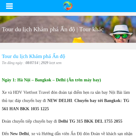
Tour du lịch Khám phá Ấn độ | Tour khác
Tour du lịch Khám phá Ấn độ
Tin đăng ngày :
08/07/14
|
2929
lượt xem
Ngày 1:
H
à Nội – Bangkok – Delhi
(Ăn trên máy bay)
Xe và HDV Vietfoot Travel đón đoàn tại điểm hẹn ra sân bay Nội Bài làm
thủ tục đáp chuyến bay đi
NEW DELHI
.
Chuyến bay tới Bangkok: TG
561 HAN BKK 1035 1225
Đoàn chuyển tiếp chuyến bay đi
Delhi
TG 315 BKK DEL 1755 2055
Đến
New Delhi
, xe và Hướng dẫn viên Ấn Độ đón Đoàn về khách sạn nhận